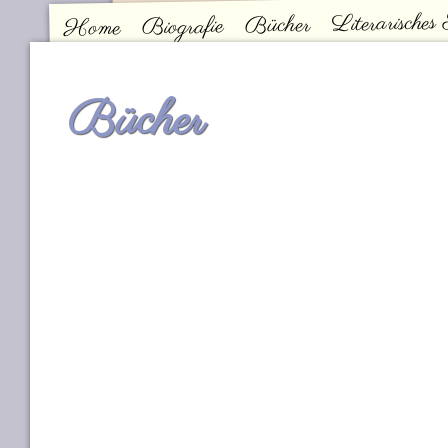
Literarisches
Bücher
Biografie
Home
Kontakt
Hauptmenü
Bücher