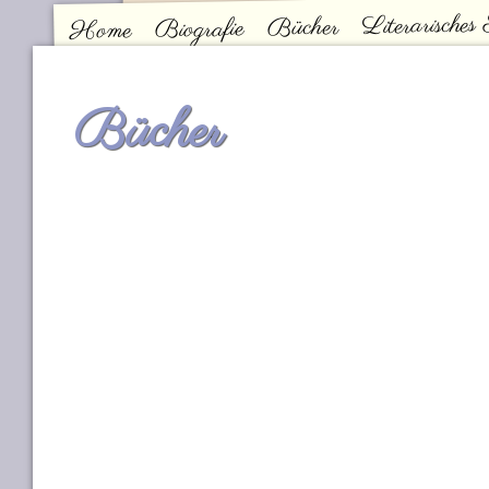
Literarisches
Bücher
Biografie
Home
Kontakt
Hauptmenü
Bücher