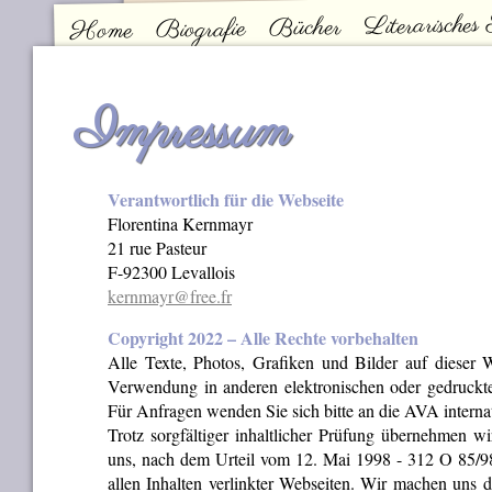
Literarisches
Bücher
Biografie
Home
Kontakt
Hauptmenü
Impressum
Verantwortlich für die Webseite
Florentina Kernmayr
21 rue Pasteur
F-92300 Levallois
kernmayr@free.fr
Copyright 2022 – Alle Rechte vorbehalten
Alle Texte, Photos, Grafiken und Bilder auf dieser We
Verwendung in anderen elektronischen oder gedruckten
Für Anfragen wenden Sie sich bitte an die AVA intern
Trotz sorgfältiger inhaltlicher Prüfung übernehmen wir
uns, nach dem Urteil vom 12. Mai 1998 - 312 O 85/9
allen Inhalten verlinkter Webseiten. Wir machen uns de