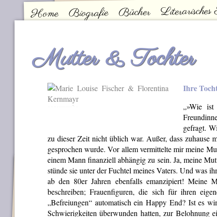
Literarisches
Bücher
Biografie
Home
Kontakt
Hauptmenü
Mutter & Tochter
Ihre Toch
„»Wie ist
Freundinne
gefragt. W
zu dieser Zeit nicht üblich war. Außer, dass zuhause 
gesprochen wurde. Vor allem vermittelte mir meine Mutt
einem Mann finanziell abhängig zu sein. Ja, meine Mut
stünde sie unter der Fuchtel meines Vaters. Und was i
ab den 80er Jahren ebenfalls emanzipiert! Meine Mu
beschreiben; Frauenfiguren, die sich für ihren eig
„Befreiungen“ automatisch ein Happy End? Ist es wir
Schwierigkeiten überwunden hatten, zur Belohnung e