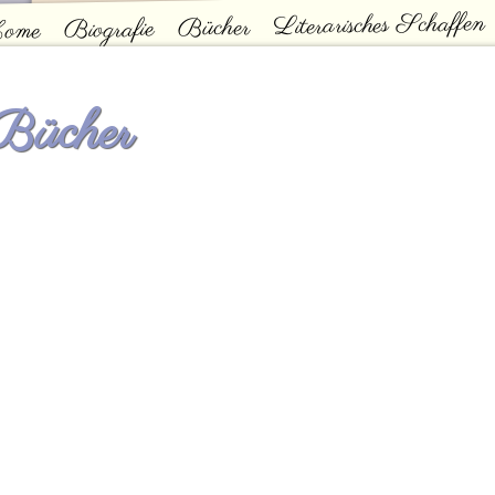
Literarisches Schaffen
Bücher
Biografie
ome
ontakt
Hauptmenü
Bücher