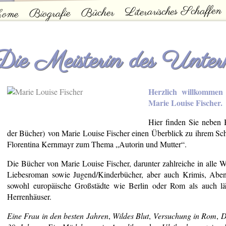
Literarisches Schaffen
Bücher
Biografie
ome
ontakt
Hauptmenü
Die Meisterin des Unter
Herzlich willkommen a
Marie Louise Fischer.
Hier finden Sie neben 
der Bücher) von Marie Louise Fischer einen Überblick zu ihrem Sch
Florentina Kernmayr zum Thema „Autorin und Mutter“.
Die Bücher von Marie Louise Fischer, darunter zahlreiche in alle W
Liebesroman sowie Jugend/Kinderbücher, aber auch Krimis, Abent
sowohl europäische Großstädte wie Berlin oder Rom als auch län
Herrenhäuser.
Eine Frau in den besten Jahren
,
Wildes Blut
,
Versuchung in Rom
,
D