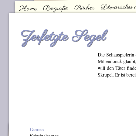
Literarisches
Bücher
Biografie
Home
Kontakt
Hauptmenü
Zerfetzte Segel
Die Schauspielerin
Millendonck glaubt,
will den Täter fin
Skrupel. Er ist bere
Genre:
Kriminalroman